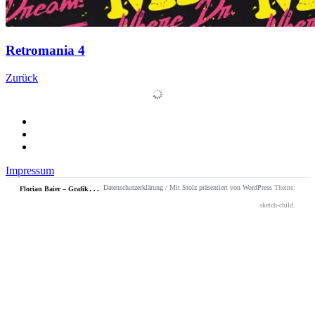
Retromania 4
Beitrags-
Zurück
Navigation
Facebook
Instagram
Xing
Impressum
F
lorian Baier – Grafikdesign
Datenschutzerklärung
/
Mit Stolz präsentiert von WordPress
Theme:
sketch-child.
Neue
Seite
wird
geladen …