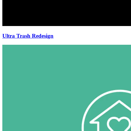
Ultra Trash Redesign
Glücklich
Daheim