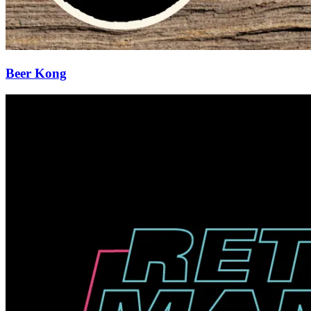
Beer Kong
Retromania
5