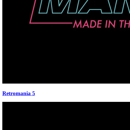
Retromania 5
Videotobica