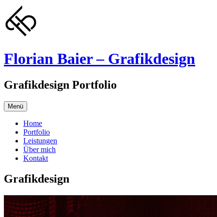
Springe
zum
Inhalt
Florian Baier – Grafikdesign
Grafikdesign Portfolio
Menü
Home
Portfolio
Leistungen
Über mich
Kontakt
Grafikdesign
Lucki70
Film
Festival